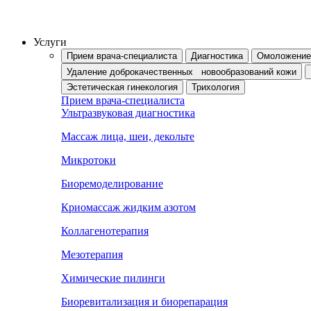
Перейти
к
содержимому
Услуги
Прием врача-специалиста
Диагностика
Омоложение 
Удаление доброкачественных новообразований кожи
Эстетическая гинекология
Трихология
Прием врача-специалиста
Ультразвуковая диагностика
Массаж лица, шеи, декольте
Микротоки
Биоремоделирование
Криомассаж жидким азотом
Коллагенотерапия
Мезотерапия
Химические пилинги
Биоревитализация и биорепарация