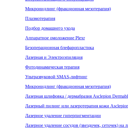
Микронидлинг (фракционная мезотерапия)
Плазмотерапия
Подбор домашнего ухода
Аппаратное омоложение Plexr
Безоперационная блефаропластика
Лазерная и Электроэпиляция
Фотодинамическая терапия
Ультразвуковой SMAS-лифтинг
Микронидлинг (фракционная мезотерапия)
Лазерная шлифовка / дермабразия Asclepion Dermabl
Лазерный пилинг или лазеротерапия кожи Asclepion
Лазерное удаление гиперпигментации
Лазерное удаление сосудов (звездочек, сеточек) на л