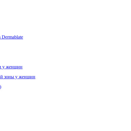
 Dermablate
и у женщин
ой зоны у женщин
)