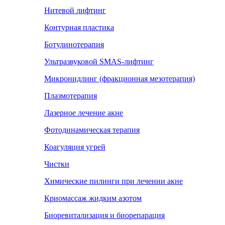
Нитевой лифтинг
Контурная пластика
Ботулинотерапия
Ультразвуковой SMAS-лифтинг
Микронидлинг (фракционная мезотерапия)
Плазмотерапия
Лазерное лечение акне
Фотодинамическая терапия
Коагуляция угрей
Чистки
Химические пилинги при лечении акне
Криомассаж жидким азотом
Биоревитализация и биорепарация