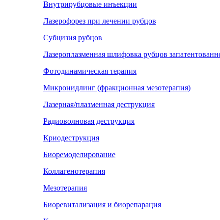
Внутрирубцовые инъекции
Лазерофорез при лечении рубцов
Субцизия рубцов
Лазероплазменная шлифовка рубцов запатентованн
Фотодинамическая терапия
Микронидлинг (фракционная мезотерапия)
Лазерная/плазменная деструкция
Радиоволновая деструкция
Криодеструкция
Биоремоделирование
Коллагенотерапия
Мезотерапия
Биоревитализация и биорепарация