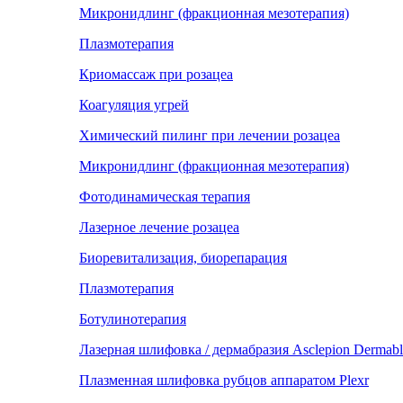
Микронидлинг (фракционная мезотерапия)
Плазмотерапия
Криомассаж при розацеа
Коагуляция угрей
Химический пилинг при лечении розацеа
Микронидлинг (фракционная мезотерапия)
Фотодинамическая терапия
Лазерное лечение розацеа
Биоревитализация, биорепарация
Плазмотерапия
Ботулинотерапия
Лазерная шлифовка / дермабразия Asclepion Dermabl
Плазменная шлифовка рубцов аппаратом Plexr