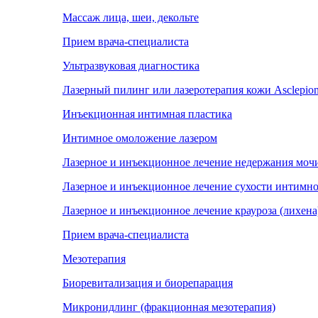
Массаж лица, шеи, декольте
Прием врача-специалиста
Ультразвуковая диагностика
Лазерный пилинг или лазеротерапия кожи Asclepion
Инъекционная интимная пластика
Интимное омоложение лазером
Лазерное и инъекционное лечение недержания моч
Лазерное и инъекционное лечение сухости интимн
Лазерное и инъекционное лечение крауроза (лихена
Прием врача-специалиста
Мезотерапия
Биоревитализация и биорепарация
Микронидлинг (фракционная мезотерапия)