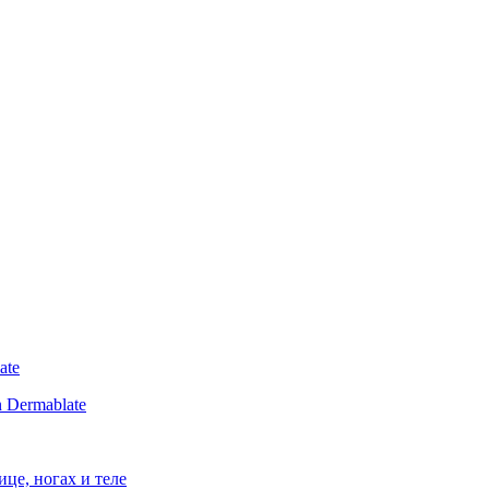
ate
 Dermablate
ице, ногах и теле