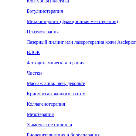
Контурная пластика
Ботулинотерапия
Микронидлинг (фракционная мезотерапия)
Плазмотерапия
Лазерный пилинг или лазеротерапия кожи Asclepion
ВЛОК
Фотодинамическая терапия
Чистки
Массаж лица, шеи, декольте
Криомассаж жидким азотом
Коллагенотерапия
Мезотерапия
Химические пилинги
Биоревитализация и биорепарация