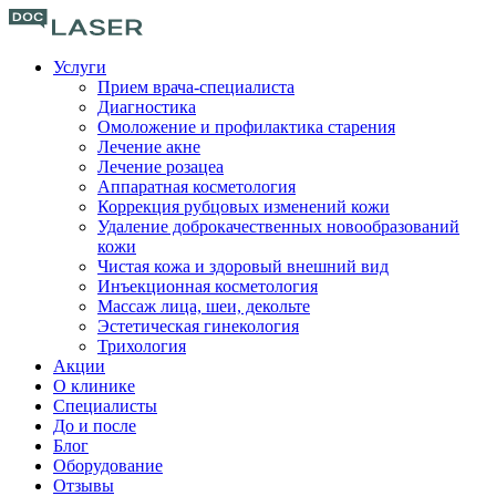
Перейти
к
содержимому
Услуги
Прием врача-специалиста
Диагностика
Омоложение и профилактика старения
Лечение акне
Лечение розацеа
Аппаратная косметология
Коррекция рубцовых изменений кожи
Удаление доброкачественных новообразований
кожи
Чистая кожа и здоровый внешний вид
Инъекционная косметология
Массаж лица, шеи, декольте
Эстетическая гинекология
Трихология
Акции
О клинике
Специалисты
До и после
Блог
Оборудование
Отзывы