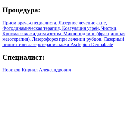
Процедура:
Прием врача-специалиста, Лазерное лечение акне,
Фотодинамическая терапия, Коагуляция угрей, Чистки,
Криомассаж жидким азотом, Микронидлинг (фракционная
мезотерапия), Лазерофорез при лечении рубцов, Лазерный
пилинг или лазеротерапия кожи Asclepion Dermablate
Специалист:
Новиков Кирилл Александрович