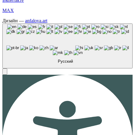
Вконтакте
MAX
Дизайн —
anfalova.art
Русский