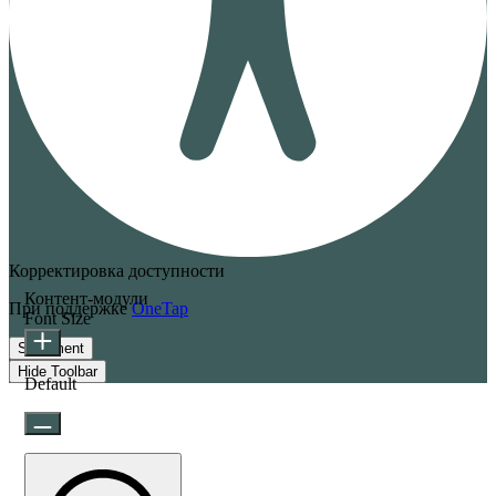
Корректировка доступности
Контент-модули
При поддержке
OneTap
Font Size
Statement
Hide Toolbar
Default