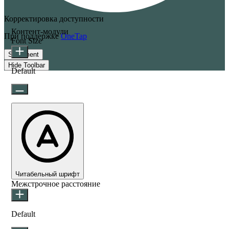
Корректировка доступности
Контент-модули
При поддержке
OneTap
Font Size
Statement
Hide Toolbar
Default
Читабельный шрифт
Межстрочное расстояние
Default